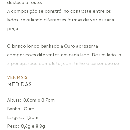
destaca o rosto.
A composição se constrói no contraste entre os 
lados, revelando diferentes formas de ver e usar a 
peça.
O brinco longo banhado a Ouro apresenta 
composições diferentes em cada lado. De um lado, o 
zíper aparece completo, com trilho e cursor que se 
estendem em um pingente articulado, finalizado pela 
VER MAIS
Malaquita.
MEDIDAS
Do outro, o cursor se aproxima do lóbulo, enquanto o 
trilho permanece suspenso. 
Altura
:
8,8cm e 8,7cm
Banho
:
Ouro
O jogo entre os lados cria dinamismo e um efeito 
Largura
:
1,5cm
visual marcante, em que cada lado reage de forma 
Peso
:
8,6g e 8,8g