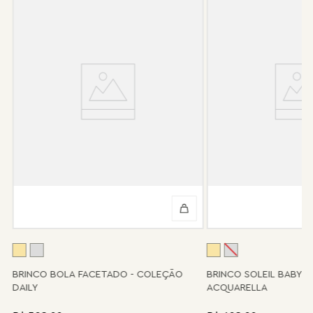
garantia não cobre defeito por mau uso ou conservação da
peça.
Após 6 meses sua peça foi danificada?
Não tem problema! Somos uma das poucas marcas que prestam
o serviço de conserto após o período de garantia. Sua joia será
enviada novamente para a fábrica, e será cobrado apenas o
valor de custo do conserto e do frete.
Informe-se conosco sobre estes custos e sobre o prazo de
retorno, que pode variar conforme a região.
Peças sem assistência
Algumas peças desenvolvidas ao longo da trajetória da marca
podem não contar mais com o serviço de assistência, devido à
descontinuidade de materiais ou fornecedores.
Se for o caso da sua joia, nosso time de pós-vendas estará à
disposição para orientá-la e oferecer a melhor alternativa
possível.
A
BRINCO BOLA FACETADO - COLEÇÃO
BRINCO SOLEIL BABY 
DAILY
ACQUARELLA