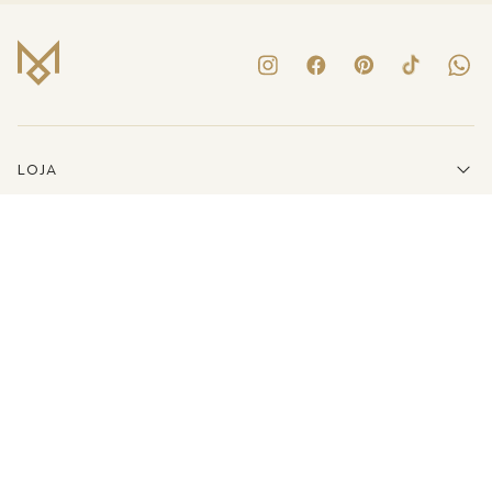
LOJA
INSTITUCIONAL
LINKS ÚTEIS
ATENDIMENTO
(41)3223-8079
E-MAIL