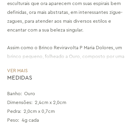
esculturais que ora aparecem com suas espirais bem 
definidas, ora mais abstratas, em interessantes zigue-
zagues, para atender aos mais diversos estilos e 
encantar com a sua beleza singular. 
Assim como o Brinco Reviravolta P Maria Dolores, um 
brinco pequeno, folheado a Ouro, composto por uma 
pedra natural Labradorita com lapidação mais bruta, 
VER MAIS
envolta em metal, representando os momentos em 
MEDIDAS
que estamos em meio a um ciclo de acontecimentos, 
a vida mostrando os seus caminhos. O brinco possui 
Banho
:
Ouro
uma estrutura orgânica que abraça bem a orelha e a 
Dimensões
:
2,4cm x 2,0cm
Labradorita que deixa a peça linda e traz todo o 
Pedra
:
2,0cm x 0,7cm
conceito da história da coleção. Um acessório 
Peso
:
4g cada
contemporâneo e sofisticado que comprova que a 