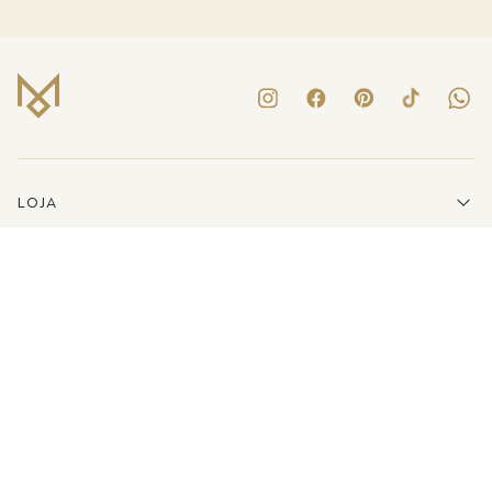
LOJA
INSTITUCIONAL
LINKS ÚTEIS
ATENDIMENTO
(41)3223-8079