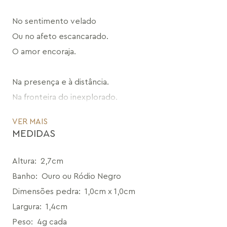
No sentimento velado
Ou no afeto escancarado.
O amor encoraja.
Na presença e à distância.
Na fronteira do inexplorado.
O amor estreita.
VER MAIS
MEDIDAS
Com sensatez ou ousadia.
Na beleza da diversidade.
Altura
:
2,7cm
O amor abraça.
Banho
:
Ouro ou Ródio Negro
Dimensões pedra
:
1,0cm x 1,0cm
O coração, a pele.
Largura
:
1,4cm
O colo, o peito leve.
Peso
:
4g cada