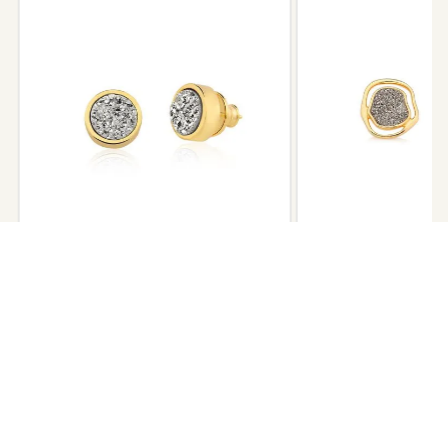
Após 6 meses sua peça foi danificada?
Não tem problema! Somos uma das poucas marcas que prestam
o serviço de conserto após o período de garantia. Sua joia será
enviada novamente para a fábrica, e será cobrado apenas o
valor de custo do conserto e do frete.
Informe-se conosco sobre estes custos e sobre o prazo de
retorno, que pode variar conforme a região.
Peças sem assistência
Algumas peças desenvolvidas ao longo da trajetória da marca
podem não contar mais com o serviço de assistência, devido à
descontinuidade de materiais ou fornecedores.
Se for o caso da sua joia, nosso time de pós-vendas estará à
disposição para orientá-la e oferecer a melhor alternativa
possível.
A
BRINCO BOLA FACETADO - COLEÇÃO
BRINCO SOLEIL BABY 
DAILY
ACQUARELLA
R$ 398,00
R$ 698,00