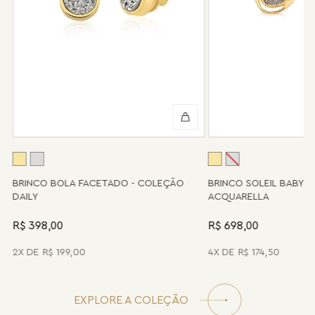
Informe-se conosco sobre estes custos e sobre o prazo de
retorno, que pode variar conforme a região.
Peças sem assistência
Algumas peças desenvolvidas ao longo da trajetória da marca
podem não contar mais com o serviço de assistência, devido à
descontinuidade de materiais ou fornecedores.
Se for o caso da sua joia, nosso time de pós-vendas estará à
disposição para orientá-la e oferecer a melhor alternativa
possível.
A
BRINCO BOLA FACETADO - COLEÇÃO
BRINCO SOLEIL BABY 
DAILY
ACQUARELLA
R$ 398,00
R$ 698,00
2
R$
199
,
00
4
R$
174
,
50
EXPLORE A COLEÇÃO