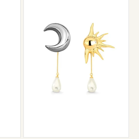
ngo da trajetória da marca podem não contar mais com o
scontinuidade de materiais ou fornecedores.
e de pós-vendas estará à disposição para orientá-la e
el.