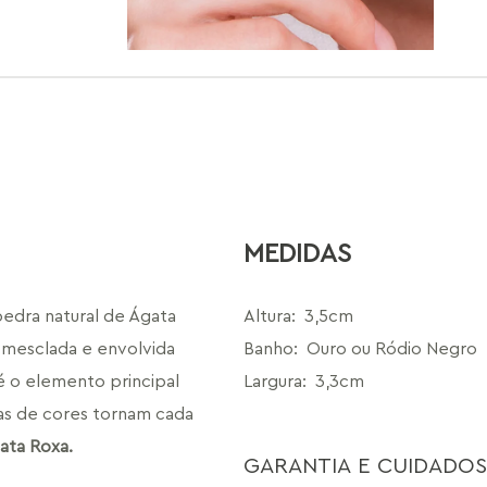
MEDIDAS
edra natural de Ágata 
Altura
:
3,5cm
l mesclada e envolvida 
Banho
:
Ouro ou Ródio Negro
 o elemento principal 
Largura
:
3,3cm
as de cores tornam cada 
gata Roxa.
GARANTIA E CUIDADOS