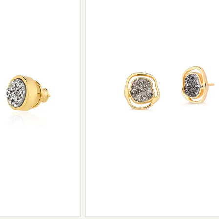
Peças sem assistência
Algumas peças desenvolvidas ao lo
serviço de assistência, devido à de
Se for o caso da sua joia, nosso tim
oferecer a melhor alternativa possív