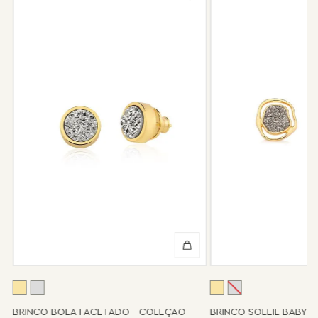
compra, e faremos o reparo sem custo de frete e conserto. A
garantia não cobre defeito por mau uso ou conservação da
peça.
Após 6 meses sua peça foi danificada?
Não tem problema! Somos uma das poucas marcas que prestam
o serviço de conserto após o período de garantia. Sua joia será
enviada novamente para a fábrica, e será cobrado apenas o
valor de custo do conserto e do frete.
Informe-se conosco sobre estes custos e sobre o prazo de
retorno, que pode variar conforme a região.
Peças sem assistência
Algumas peças desenvolvidas ao longo da trajetória da marca
podem não contar mais com o serviço de assistência, devido à
descontinuidade de materiais ou fornecedores.
Se for o caso da sua joia, nosso time de pós-vendas estará à
disposição para orientá-la e oferecer a melhor alternativa
possível.
A
BRINCO BOLA FACETADO - COLEÇÃO
BRINCO SOLEIL BABY 