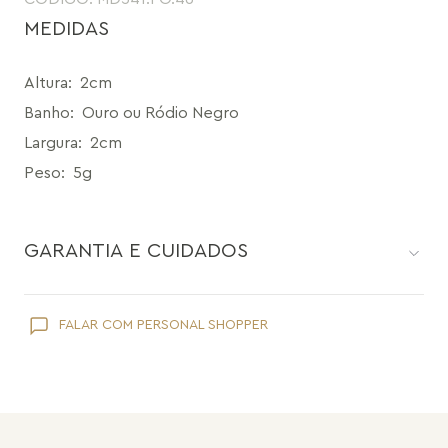
MEDIDAS
Altura
:
2cm
Banho
:
Ouro ou Ródio Negro
Largura
:
2cm
Peso
:
5g
GARANTIA E CUIDADOS
Como toda joia, sua peça Maria Dolores é delicada e pede
FALAR COM PERSONAL SHOPPER
cuidados específicos:
Evite que ela entre em contato com cosméticos como
hidratante, protetor solar, maquiagem e perfume;
Retire suas joias Maria Dolores ao lavar as mãos e tomar banho.
Evite usá-las em piscinas ou praias;