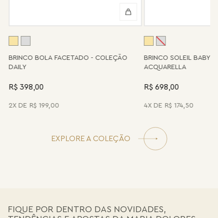
Se for o caso da sua joia, nosso time de pós-vendas estará à
disposição para orientá-la e oferecer a melhor alternativa
possível.
A
BRINCO BOLA FACETADO - COLEÇÃO
BRINCO SOLEIL BABY 
DAILY
ACQUARELLA
R$ 398,00
R$ 698,00
2
R$
199
,
00
4
R$
174
,
50
EXPLORE A COLEÇÃO
FIQUE POR DENTRO DAS NOVIDADES,