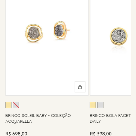
Após 6 meses sua peça foi danificada?
Não tem problema! Somos uma das poucas marcas que prestam
o serviço de conserto após o período de garantia. Sua joia será
enviada novamente para a fábrica, e será cobrado apenas o
valor de custo do conserto e do frete.
Informe-se conosco sobre estes custos e sobre o prazo de
retorno, que pode variar conforme a região.
Peças sem assistência
Algumas peças desenvolvidas ao longo da trajetória da marca
podem não contar mais com o serviço de assistência, devido à
descontinuidade de materiais ou fornecedores.
Se for o caso da sua joia, nosso time de pós-vendas estará à
disposição para orientá-la e oferecer a melhor alternativa
possível.
A
BRINCO SOLEIL BABY - COLEÇÃO
BRINCO BOLA FACETA
ACQUARELLA
DAILY
R$ 698,00
R$ 398,00