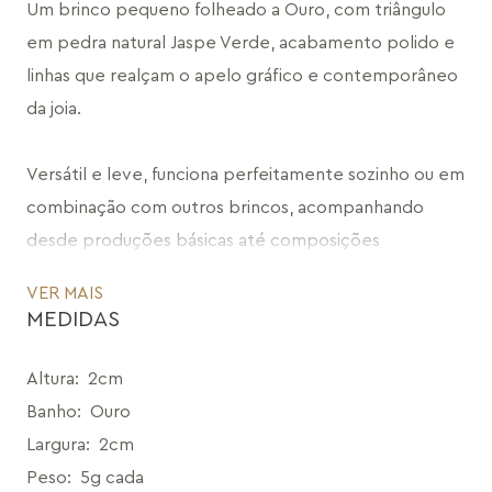
Um brinco pequeno folheado a Ouro, com triângulo 
em pedra natural Jaspe Verde, acabamento polido e 
linhas que realçam o apelo gráfico e contemporâneo 
da joia.
Versátil e leve, funciona perfeitamente sozinho ou em 
combinação com outros brincos, acompanhando 
desde produções básicas até composições 
sofisticadas com equilíbrio.
VER MAIS
MEDIDAS
Ícone da marca, é a escolha prática e estilosa para o 
dia a dia sem abrir mão da personalidade.
Altura
:
2cm
CÓDIGO: MD541.FO.1183
Banho
:
Ouro
Largura
:
2cm
Peso
:
5g cada