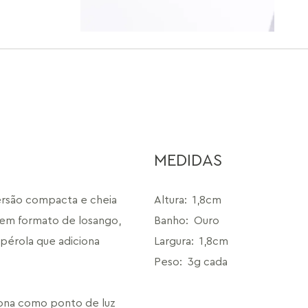
MEDIDAS
ersão compacta e cheia 
Altura
:
1,8cm
em formato de losango, 
Banho
:
Ouro
rola que adiciona 
Largura
:
1,8cm
Peso
:
3g cada
ona como ponto de luz 