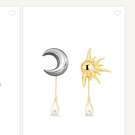
ngo da trajetória da marca podem não contar mais com o
scontinuidade de materiais ou fornecedores.
e de pós-vendas estará à disposição para orientá-la e
el.