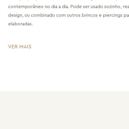
contemporâneo no dia a dia. Pode ser usado sozinho, rea
design, ou combinado com outros brincos e piercings pa
elaboradas.
Versátil, fácil de combinar e com presença sutil, ideal pa
VER MAIS
praticidade sem abrir mão de estilo.
CÓDIGO: MD510.FO.55