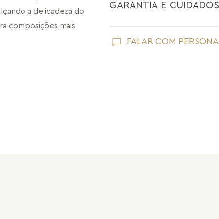
GARANTIA E CUIDADOS
lçando a delicadeza do 
ra composições mais 
Como toda joia, sua peça Maria Dolo
FALAR COM PERSONA
Evite que ela entre em contato com
perfume;
ra quem busca 
Retire suas joias Maria Dolores ao l
praias;
Guarde suas joias separadas uma a 
pérolas e drusas, para preservar a su
Após o uso, limpe sua joia Maria Do
sem umidade.
Nossas peças têm garantia de fábri
de frete e conserto. A garantia nã
Após 6 meses sua peça foi danificad
Não tem problema! Somos uma das 
período de garantia. Sua joia será 
valor de custo do conserto e do fre
Informe-se conosco sobre estes cus
a região.