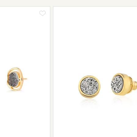
Peças sem assistência
Algumas peças desenvolvidas ao lo
serviço de assistência, devido à de
Se for o caso da sua joia, nosso tim
oferecer a melhor alternativa possív