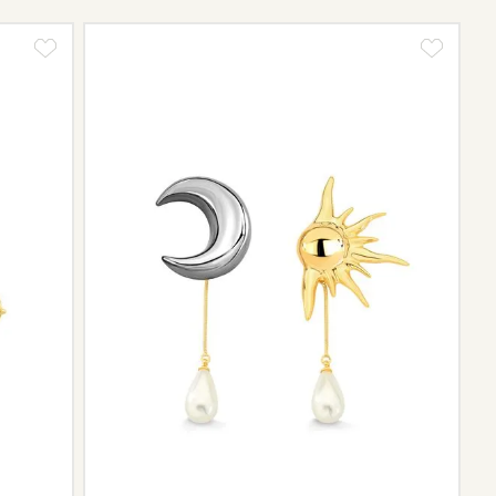
e de pós-vendas estará à disposição para orientá-la e
el.