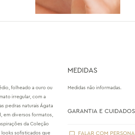
MEDIDAS
io, folheado a ouro ou 
Medidas não informadas.
to irregular, com a 
s pedras naturais Ágata 
GARANTIA E CUIDADOS
, em diversos formatos, 
nspirações da Coleção 
Como toda joia, sua peça Maria Dolo
ooks sofisticados que 
FALAR COM PERSONA