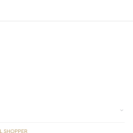
res é delicada e pede cuidados específicos:
L SHOPPER