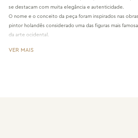
se destacam com muita elegância e autenticidade.
O nome e o conceito da peça foram inspirados nas obras
pintor holandês considerado uma das figuras mais famosas 
da arte ocidental.
Atraída pelos encantos da natureza que são pura arte, Ma
VER MAIS
galeria para vestir. Pedras naturais que se misturam às pin
vibrantes que inspiram e emanam energias. Poesia para os
corpo. Joias que celebram a obra mais sublime. Coleção G
Nossa arte contempla a natureza.
CÓDIGO: MD1746.FO.691