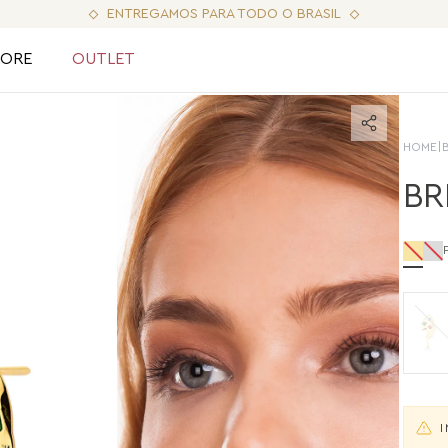
ENTREGAMOS PARA TODO O BRASIL
LORE
OUTLET
HOME
|
BR
I