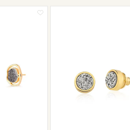
Se for o caso da sua joia, nosso tim
oferecer a melhor alternativa possív