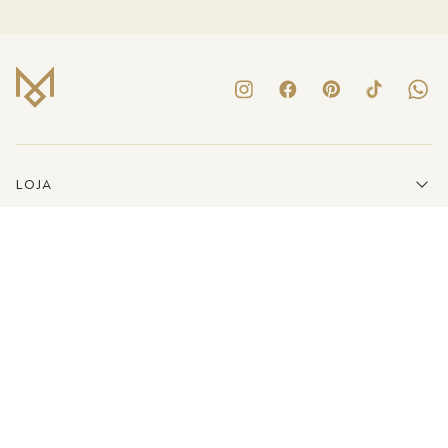
LOJA
INSTITUCIONAL
LINKS ÚTEIS
ATENDIMENTO
(41)3223-8079