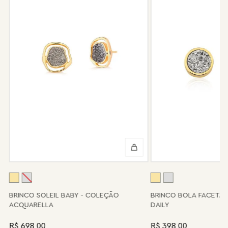
peça.
Após 6 meses sua peça foi danificada?
Não tem problema! Somos uma das poucas marcas que prestam
o serviço de conserto após o período de garantia. Sua joia será
enviada novamente para a fábrica, e será cobrado apenas o
valor de custo do conserto e do frete.
Informe-se conosco sobre estes custos e sobre o prazo de
retorno, que pode variar conforme a região.
Peças sem assistência
Algumas peças desenvolvidas ao longo da trajetória da marca
podem não contar mais com o serviço de assistência, devido à
descontinuidade de materiais ou fornecedores.
Se for o caso da sua joia, nosso time de pós-vendas estará à
disposição para orientá-la e oferecer a melhor alternativa
possível.
A
BRINCO SOLEIL BABY - COLEÇÃO
BRINCO BOLA FACETA
ACQUARELLA
DAILY
R$ 698,00
R$ 398,00