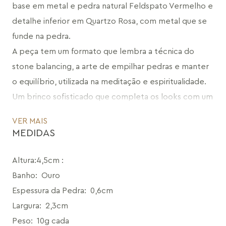
base em metal e pedra natural Feldspato Vermelho e 
detalhe inferior em Quartzo Rosa, com metal que se 
funde na pedra. 
A peça tem um formato que lembra a técnica do 
stone balancing, a arte de empilhar pedras e manter 
o equilíbrio, utilizada na meditação e espiritualidade. 
Um brinco sofisticado que completa os looks com um 
toque de cor, elegância e estilo.
VER MAIS
"A coleção Reset não é sobre finais, mas sim sobre 
MEDIDAS
recomeços. O momento em que paramos para nos 
reorganizar, reiniciar o sistema e redescobrir o que de 
Altura:4,5cm
:
fato nos inspira. É o momento de refazer o pacto 
Banho
:
Ouro
com a sua essência, recarregar as energias e 
Espessura da Pedra
:
0,6cm
recuperar a harmonia."
Largura
:
2,3cm
CÓDIGO: MD1692.RN.345
Peso
:
10g cada