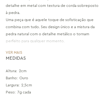
detalhe em metal com textura de corda sobreposto 
à pedra. 
Uma peça que é aquele toque de sofisticação que 
combina com tudo. Seu design único e a mistura da 
pedra natural com o detalhe metálico o tornam 
perfeito para qualquer momento.
Um ícone da marca que traduz o DNA Maria Dolores e 
VER MAIS
que vai completar seu estilo com muito charme.
MEDIDAS
CÓDIGO: MDPB21.FO.17
Altura
:
2cm
Banho
:
Ouro
Largura
:
2,5cm
Peso
:
7g cada