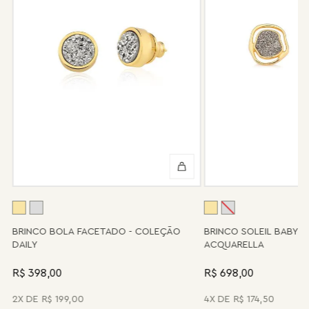
Não tem problema! Somos uma das poucas marcas que prestam
o serviço de conserto após o período de garantia. Sua joia será
enviada novamente para a fábrica, e será cobrado apenas o
valor de custo do conserto e do frete.
Informe-se conosco sobre estes custos e sobre o prazo de
retorno, que pode variar conforme a região.
Peças sem assistência
Algumas peças desenvolvidas ao longo da trajetória da marca
podem não contar mais com o serviço de assistência, devido à
descontinuidade de materiais ou fornecedores.
Se for o caso da sua joia, nosso time de pós-vendas estará à
disposição para orientá-la e oferecer a melhor alternativa
possível.
A
BRINCO BOLA FACETADO - COLEÇÃO
BRINCO SOLEIL BABY 
DAILY
ACQUARELLA
R$ 398,00
R$ 698,00
2
R$
199
,
00
4
R$
174
,
50