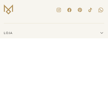
LOJA
INSTITUCIONAL
LINKS ÚTEIS
ATENDIMENTO
(41)3223-8079
E-MAIL
SHOP@MARIADOLORES.COM.BR