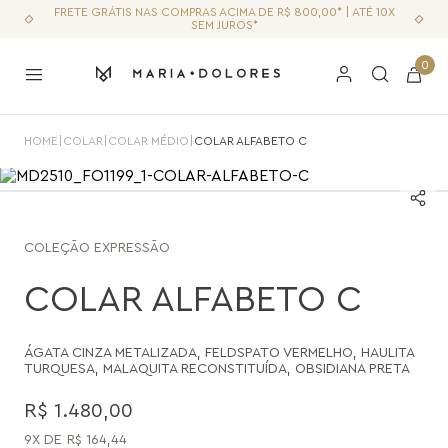
FRETE GRÁTIS NAS COMPRAS ACIMA DE R$ 800,00* | ATÉ 10X
SEM JUROS*
0
HOME
|
COLAR
|
COLAR MÉDIO
|
COLAR ALFABETO C
COLEÇÃO
EXPRESSÃO
COLAR ALFABETO C
ÁGATA CINZA METALIZADA
,
FELDSPATO VERMELHO
,
HAULITA
TURQUESA
,
MALAQUITA RECONSTITUÍDA
,
OBSIDIANA PRETA
R$
1
.
480
,
00
9
R$
164
,
44