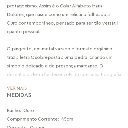
protagonismo. Assim é o Colar Alfabeto Maria 
Dolores, que nasce como um relicário folheado a 
Ouro contemporâneo, pensado para ser tão versátil 
quanto pessoal.
O pingente, em metal vazado e formato orgânico, 
traz a letra C sobreposta a uma pedra, criando um 
símbolo delicado e de presença marcante. O 
desenho da letra foi desenvolvido com uma tipografia 
única, desenvolvida por Maria Dolores especialmente 
VER MAIS
para a Coleção Expressão.
MEDIDAS
Com estrutura funcional e criativa, o pingente se abre 
Banho
:
Ouro
como um relicário: a capa em metal vazado possui 
Comprimento Corrente
:
45cm
fecho especial que garante segurança, e seu interior 
Corrente
:
Cartier