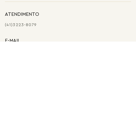
ATENDIMENTO
(41)3223-8079
E-MAIL
SHOP@MARIADOLORES.COM.BR
PERSONAL SHOPPER
ATENDIMENTO PERSONALIZADO DE SEG A SEX DAS
09:00 ÀS 18:00
FALAR COM PERSONAL SHOPPER
© MARIA DOLORES - COMERCIO DE ARTESANATOS LTDA. CNPJ