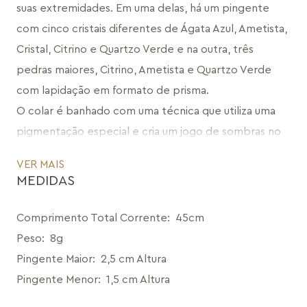
suas extremidades. Em uma delas, há um pingente 
com cinco cristais diferentes de Ágata Azul, Ametista, 
Cristal, Citrino e Quartzo Verde e na outra, três 
pedras maiores, Citrino, Ametista e Quartzo Verde 
com lapidação em formato de prisma.
O colar é banhado com uma técnica que utiliza uma 
pigmentação especial e cria um jogo de sombras no 
metal. Além disso, o design desta peça foi elaborado 
VER MAIS
utilizando o processo de electroplacting, que 
MEDIDAS
permite que o metal tenha aderência à beleza natural 
das bordas das pedras, uma fusão do artesanal com o 
Comprimento Total Corrente
:
45cm
industrial.
Peso
:
8g
O Colar mago é uma peça versátil, já que pode ser 
Pingente Maior
:
2,5 cm Altura
usada de duas maneiras diferentes: longo, com uma 
Pingente Menor
:
1,5 cm Altura
volta só, ou duas voltas, como um colar mais curto. 