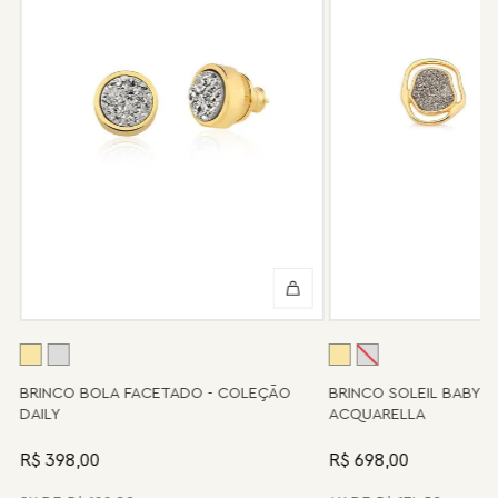
Após 6 meses sua peça foi danificada?
Não tem problema! Somos uma das poucas marcas que prestam
o serviço de conserto após o período de garantia. Sua joia será
enviada novamente para a fábrica, e será cobrado apenas o
valor de custo do conserto e do frete.
Informe-se conosco sobre estes custos e sobre o prazo de
retorno, que pode variar conforme a região.
Peças sem assistência
Algumas peças desenvolvidas ao longo da trajetória da marca
podem não contar mais com o serviço de assistência, devido à
descontinuidade de materiais ou fornecedores.
Se for o caso da sua joia, nosso time de pós-vendas estará à
disposição para orientá-la e oferecer a melhor alternativa
possível.
A
BRINCO BOLA FACETADO - COLEÇÃO
BRINCO SOLEIL BABY 
DAILY
ACQUARELLA
R$ 398,00
R$ 698,00