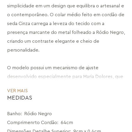
simplicidade em um design que equilibra o artesanal e 
o contemporâneo. O colar médio feito em cordão de 
seda Cinza carrega a leveza do tecido com a 
presença marcante do metal folheado a Ródio Negro, 
criando um contraste elegante e cheio de 
personalidade.
O modelo possui um mecanismo de ajuste 
desenvolvido especialmente para Maria Dolores, que 
permite regular o comprimento com fluidez, um 
VER MAIS
detalhe funcional que também reforça a identidade 
MEDIDAS
autoral da marca.
Banho
:
Ródio Negro
Na parte frontal, o colar apresenta um elemento 
Comprimenrto Cordão
:
64cm
metálico robusto, com linhas limpas e acabamento 
Dimensões Detalhe Superior
:
9cm x 0,4cm