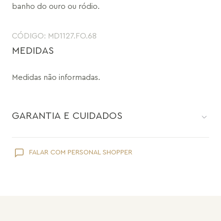
banho do ouro ou ródio.
CÓDIGO: MD1127.FO.68
MEDIDAS
Medidas não informadas.
GARANTIA E CUIDADOS
Como toda joia, sua peça Maria Dolores é delicada e pede
FALAR COM PERSONAL SHOPPER
cuidados específicos:
Evite que ela entre em contato com cosméticos como
hidratante, protetor solar, maquiagem e perfume;
Retire suas joias Maria Dolores ao lavar as mãos e tomar banho.
Evite usá-las em piscinas ou praias;
Guarde suas joias separadas uma a uma evitando atrito,