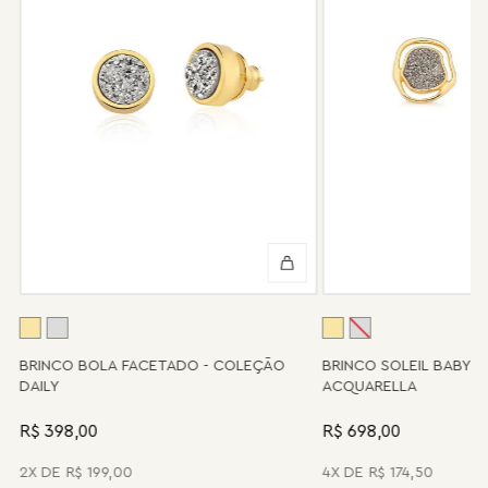
Não tem problema! Somos uma das poucas marcas que prestam
o serviço de conserto após o período de garantia. Sua joia será
enviada novamente para a fábrica, e será cobrado apenas o
valor de custo do conserto e do frete.
Informe-se conosco sobre estes custos e sobre o prazo de
retorno, que pode variar conforme a região.
Peças sem assistência
Algumas peças desenvolvidas ao longo da trajetória da marca
podem não contar mais com o serviço de assistência, devido à
descontinuidade de materiais ou fornecedores.
Se for o caso da sua joia, nosso time de pós-vendas estará à
disposição para orientá-la e oferecer a melhor alternativa
possível.
A
BRINCO BOLA FACETADO - COLEÇÃO
BRINCO SOLEIL BABY 
DAILY
ACQUARELLA
R$ 398,00
R$ 698,00
2
R$
199
,
00
4
R$
174
,
50