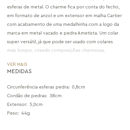
esferas de metal. O charme fica por conta do fecho, 
em formato de anzol e um extensor em malha Cartier 
com acabamento de uma medalhinha com a logo da 
marca em metal vazado e pedra Ametista. Um colar 
super versátil, já que pode ser usado com colares 
mais longos, criando composições charmosas, 
delicadas e repletas de significado e a energia das 
VER MAIS
pedras naturais.
MEDIDAS
CÓDIGO: MD1551A.FO.06
Circunferência esferas pedra
:
0,8cm
Cordão de pedras
:
38cm
Extensor
:
5,0cm
Peso
:
44g