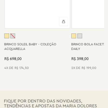
Algumas peças desenvolvidas ao longo da trajetória da marca
podem não contar mais com o serviço de assistência, devido à
descontinuidade de materiais ou fornecedores.
Se for o caso da sua joia, nosso time de pós-vendas estará à
disposição para orientá-la e oferecer a melhor alternativa
possível.
A
BRINCO SOLEIL BABY - COLEÇÃO
BRINCO BOLA FACETA
ACQUARELLA
DAILY
R$ 698,00
R$ 398,00
4
R$
174
,
50
2
R$
199
,
00
FIQUE POR DENTRO DAS NOVIDADES,
TENDÊNCIAS E APOSTAS DA MARIA DOLORES