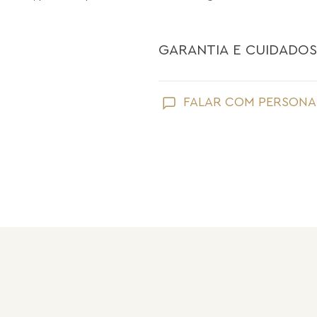
GARANTIA E CUIDADOS
Como toda joia, sua peça Maria Dolo
FALAR COM PERSONA
Evite que ela entre em contato com
perfume;
Retire suas joias Maria Dolores ao l
praias;
Guarde suas joias separadas uma a 
pérolas e drusas, para preservar a su
Após o uso, limpe sua joia Maria Do
sem umidade.
Nossas peças têm garantia de fábri
de frete e conserto. A garantia nã
Após 6 meses sua peça foi danificad
Não tem problema! Somos uma das 
período de garantia. Sua joia será 