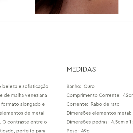
MEDIDAS
beleza e sofisticação. 
Banho
:
Ouro
 de malha veneziana 
Comprimento Corrente
:
42c
m formato alongado e 
Corrente
:
Rabo de rato
 elementos de metal 
Dimensões elementos metal
:
O contraste entre o 
Dimensões pedras
:
4,5cm x 1
ticado, perfeito para 
Peso
:
49g