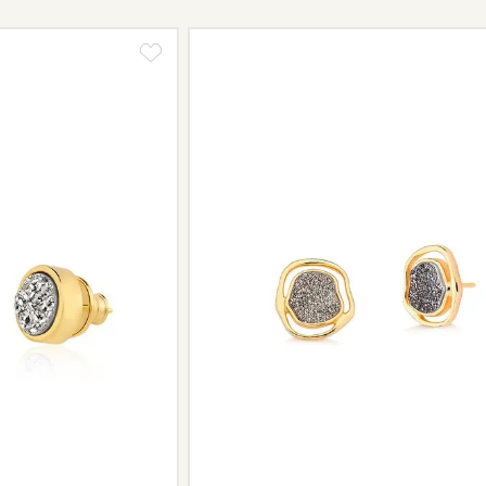
valor de custo do conserto e do fre
Informe-se conosco sobre estes cus
a região.
Peças sem assistência
Algumas peças desenvolvidas ao lo
serviço de assistência, devido à de
Se for o caso da sua joia, nosso tim
oferecer a melhor alternativa possív