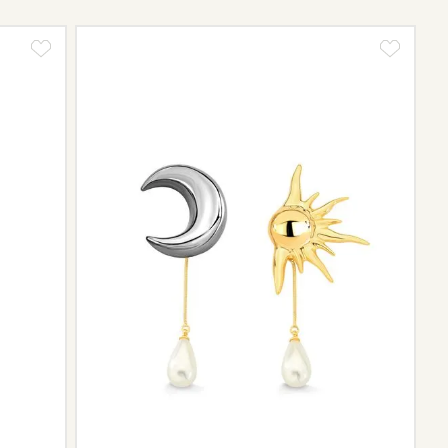
te.
tos e sobre o prazo de retorno, que pode variar conforme
ngo da trajetória da marca podem não contar mais com o
scontinuidade de materiais ou fornecedores.
e de pós-vendas estará à disposição para orientá-la e
el.