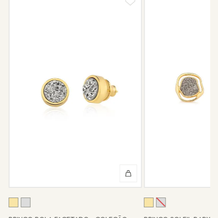
Nossas peças têm garantia de fábrica de 6 meses após a
compra, e faremos o reparo sem custo de frete e conserto. A
garantia não cobre defeito por mau uso ou conservação da
peça.
Após 6 meses sua peça foi danificada?
Não tem problema! Somos uma das poucas marcas que prestam
o serviço de conserto após o período de garantia. Sua joia será
enviada novamente para a fábrica, e será cobrado apenas o
valor de custo do conserto e do frete.
Informe-se conosco sobre estes custos e sobre o prazo de
retorno, que pode variar conforme a região.
Peças sem assistência
Algumas peças desenvolvidas ao longo da trajetória da marca
podem não contar mais com o serviço de assistência, devido à
descontinuidade de materiais ou fornecedores.
Se for o caso da sua joia, nosso time de pós-vendas estará à
disposição para orientá-la e oferecer a melhor alternativa
possível.
A