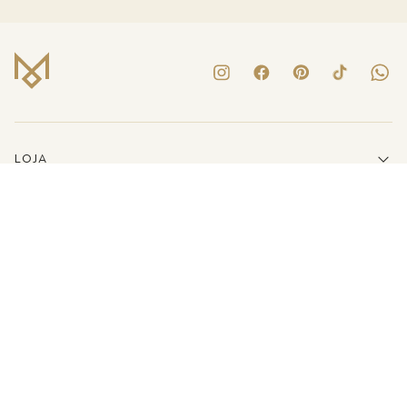
LOJA
INSTITUCIONAL
LINKS ÚTEIS
ATENDIMENTO
(41)3223-8079
E-MAIL