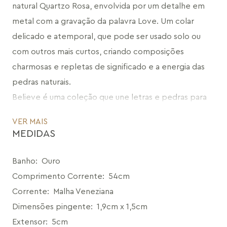
natural Quartzo Rosa, envolvida por um detalhe em 
metal com a gravação da palavra Love. Um colar 
delicado e atemporal, que pode ser usado solo ou 
com outros mais curtos, criando composições 
charmosas e repletas de significado e a energia das 
pedras naturais. 
Believe é uma coleção que une letras e pedras para 
simbolizar a força de crer. A coleção carrega energias 
VER MAIS
que reverberam uma natureza mais calma e 
MEDIDAS
restauradora, estabelecendo uma atmosfera de paz e 
de luz.
Banho
:
Ouro
Believe: Vista-se de energia, e sinta o poder de 
Comprimento Corrente
:
54cm
acreditar.
Corrente
:
Malha Veneziana
CÓDIGO: MD1535A.RN.83
Dimensões pingente
:
1,9cm x 1,5cm
Extensor
:
5cm