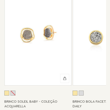
garantia não cobre defeito por mau uso ou conservação da
peça.
Após 6 meses sua peça foi danificada?
Não tem problema! Somos uma das poucas marcas que prestam
o serviço de conserto após o período de garantia. Sua joia será
enviada novamente para a fábrica, e será cobrado apenas o
valor de custo do conserto e do frete.
Informe-se conosco sobre estes custos e sobre o prazo de
retorno, que pode variar conforme a região.
Peças sem assistência
Algumas peças desenvolvidas ao longo da trajetória da marca
podem não contar mais com o serviço de assistência, devido à
descontinuidade de materiais ou fornecedores.
Se for o caso da sua joia, nosso time de pós-vendas estará à
disposição para orientá-la e oferecer a melhor alternativa
possível.
A
BRINCO SOLEIL BABY - COLEÇÃO
BRINCO BOLA FACETA
ACQUARELLA
DAILY