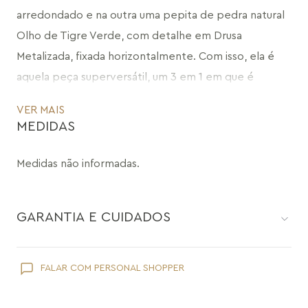
arredondado e na outra uma pepita de pedra natural 
Olho de Tigre Verde, com detalhe em Drusa 
Metalizada, fixada horizontalmente. Com isso, ela é 
aquela peça superversátil, um 3 em 1 em que é 
possível deixar um pingente para trás e outro para 
VER MAIS
frente, alternando os lados de acordo com o seu 
MEDIDAS
look, ou os dois para frente, compondo um colar mais 
curto e cheio de estilo.
Medidas não informadas.
CÓDIGO: MDJJ40.FO.597
GARANTIA E CUIDADOS
Como toda joia, sua peça Maria Dolores é delicada e pede
FALAR COM PERSONAL SHOPPER
cuidados específicos:
Evite que ela entre em contato com cosméticos como