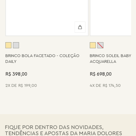
Algumas peças desenvolvidas ao longo da trajetória da marca
podem não contar mais com o serviço de assistência, devido à
descontinuidade de materiais ou fornecedores.
Se for o caso da sua joia, nosso time de pós-vendas estará à
disposição para orientá-la e oferecer a melhor alternativa
possível.
A
BRINCO BOLA FACETADO - COLEÇÃO
BRINCO SOLEIL BABY 
DAILY
ACQUARELLA
R$ 398,00
R$ 698,00
2
R$
199
,
00
4
R$
174
,
50
FIQUE POR DENTRO DAS NOVIDADES,
TENDÊNCIAS E APOSTAS DA MARIA DOLORES