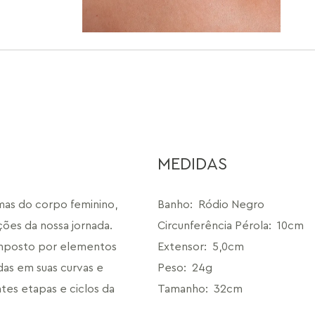
MEDIDAS
mas do corpo feminino, 
Banho
:
Ródio Negro
ões da nossa jornada. 
Circunferência Pérola
:
10cm
omposto por elementos 
Extensor
:
5,0cm
as em suas curvas e 
Peso
:
24g
es etapas e ciclos da 
Tamanho
:
32cm