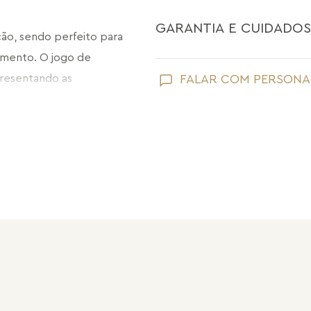
GARANTIA E CUIDADOS
ção, sendo perfeito para 
mento. O jogo de 
Como toda joia, sua peça Maria Dolo
resentando as 
FALAR COM PERSONA
ses elementos.
Evite que ela entre em contato com
perfume;
Retire suas joias Maria Dolores ao l
nto, oferecendo a 
praias;
Guarde suas joias separadas uma a 
escoço ou mais solto no 
pérolas e drusas, para preservar a su
Colar Sincronia é a peça 
Após o uso, limpe sua joia Maria Do
sem umidade.
força do feminino.
Nossas peças têm garantia de fábri
de frete e conserto. A garantia nã
Após 6 meses sua peça foi danificad
Não tem problema! Somos uma das 
período de garantia. Sua joia será 
valor de custo do conserto e do fre