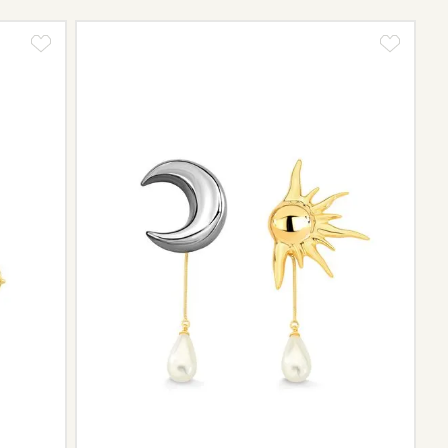
tos e sobre o prazo de retorno, que pode variar conforme
ngo da trajetória da marca podem não contar mais com o
scontinuidade de materiais ou fornecedores.
e de pós-vendas estará à disposição para orientá-la e
el.