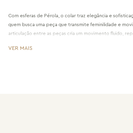
Com esferas de Pérola, o colar traz elegância e sofistica
quem busca uma peça que transmite feminilidade e movi
articulação entre as peças cria um movimento fluido, rep
interações entre as mulheres, seus corpos e a união des
VER MAIS
Além disso, o colar vem com um regulador de comprime
possibilidade de ajustar o caimento, seja mais justo no p
colo, proporcionando conforto e flexibilidade ao usar. O 
ideal para quem deseja uma joia que reflete a fluidez e a 
CÓDIGO: MD2346.RN.62