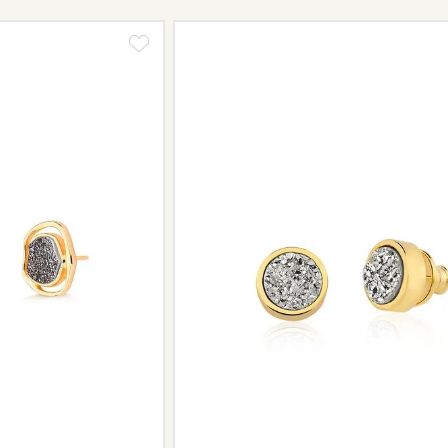
Informe-se conosco sobre estes cus
a região.
Peças sem assistência
Algumas peças desenvolvidas ao lo
serviço de assistência, devido à de
Se for o caso da sua joia, nosso tim
oferecer a melhor alternativa possív