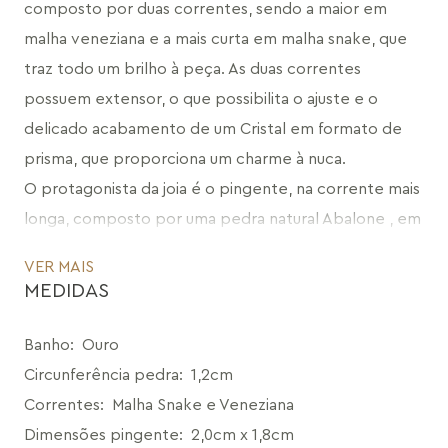
composto por duas correntes, sendo a maior em 
malha veneziana e a mais curta em malha snake, que 
traz todo um brilho à peça. As duas correntes 
possuem extensor, o que possibilita o ajuste e o 
delicado acabamento de um Cristal em formato de 
prisma, que proporciona um charme à nuca. 
O protagonista da joia é o pingente, na corrente mais 
longa, composto por uma pedra natural Abalone , em 
formato orgânico, envolta por metal vazado que 
VER MAIS
acompanha o mesmo formato fluído, conferindo um 
MEDIDAS
ponto de cor nas suas combinações. Um colar lindo e 
versátil, já que por ser composto por duas correntes 
Banho
:
Ouro
separadas pode ser usado de diversas maneiras, junto, 
Circunferência pedra
:
1,2cm
separado, ou com mix de outras correntes. 
Correntes
:
Malha Snake e Veneziana
Uma joia elegante e atemporal, que combina com 
Dimensões pingente
:
2,0cm x 1,8cm