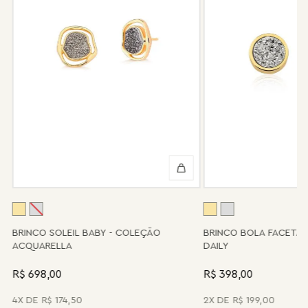
Não tem problema! Somos uma das poucas marcas que prestam
o serviço de conserto após o período de garantia. Sua joia será
enviada novamente para a fábrica, e será cobrado apenas o
valor de custo do conserto e do frete.
Informe-se conosco sobre estes custos e sobre o prazo de
retorno, que pode variar conforme a região.
Peças sem assistência
Algumas peças desenvolvidas ao longo da trajetória da marca
podem não contar mais com o serviço de assistência, devido à
descontinuidade de materiais ou fornecedores.
Se for o caso da sua joia, nosso time de pós-vendas estará à
disposição para orientá-la e oferecer a melhor alternativa
possível.
A
BRINCO SOLEIL BABY - COLEÇÃO
BRINCO BOLA FACETA
ACQUARELLA
DAILY
R$ 698,00
R$ 398,00
4
R$
174
,
50
2
R$
199
,
00