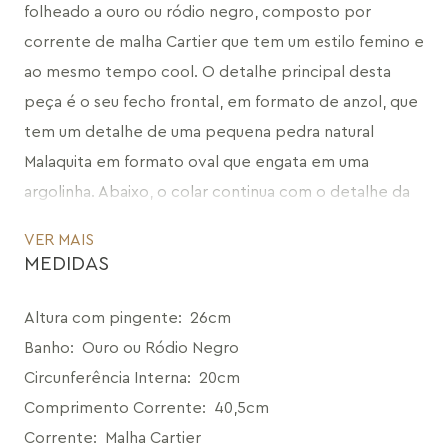
folheado a ouro ou ródio negro, composto por 
corrente de malha Cartier que tem um estilo femino e 
ao mesmo tempo cool. O detalhe principal desta 
peça é o seu fecho frontal, em formato de anzol, que 
tem um detalhe de uma pequena pedra natural 
Malaquita em formato oval que engata em uma 
argolinha. Abaixo, o colar continua com o detalhe da 
corrente finalizada com uma pedra natural Malaquita 
VER MAIS
em formato de gota e dupla face. Um acessório 
MEDIDAS
delicado, curinga e atemporal, que traz um pontinho 
de luz e que pode ser usado com diversas peças de 
Altura com pingente
:
26cm
outras coleções.
Banho
:
Ouro ou Ródio Negro
Circunferência Interna
:
20cm
Ávidos por calmaria, fomos ao seu encontro nos 
Comprimento Corrente
:
40,5cm
arredores do cotidiano. 
Corrente
:
Malha Cartier