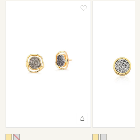
CÓDIGO: MD1838.FO.621
Nossas peças têm garantia de fábrica de 6 meses após a
compra, e faremos o reparo sem custo de frete e conserto. A
garantia não cobre defeito por mau uso ou conservação da
peça.
Após 6 meses sua peça foi danificada?
Não tem problema! Somos uma das poucas marcas que prestam
o serviço de conserto após o período de garantia. Sua joia será
enviada novamente para a fábrica, e será cobrado apenas o
valor de custo do conserto e do frete.
Informe-se conosco sobre estes custos e sobre o prazo de
retorno, que pode variar conforme a região.
Peças sem assistência
Algumas peças desenvolvidas ao longo da trajetória da marca
podem não contar mais com o serviço de assistência, devido à
descontinuidade de materiais ou fornecedores.
Se for o caso da sua joia, nosso time de pós-vendas estará à
disposição para orientá-la e oferecer a melhor alternativa
possível.