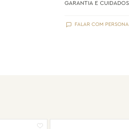
GARANTIA E CUIDADOS
Como toda joia, sua peça Maria Dolo
FALAR COM PERSONA
Evite que ela entre em contato com
perfume;
Retire suas joias Maria Dolores ao l
praias;
Guarde suas joias separadas uma a 
pérolas e drusas, para preservar a su
Após o uso, limpe sua joia Maria Do
sem umidade.
Nossas peças têm garantia de fábri
de frete e conserto. A garantia nã
Após 6 meses sua peça foi danificad
Não tem problema! Somos uma das 
período de garantia. Sua joia será 
valor de custo do conserto e do fre
Informe-se conosco sobre estes cus
a região.