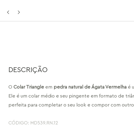
DESCRIÇÃO
O 
Colar Triangle
 em 
pedra natural de Ágata Vermelha
 é 
Ele é um colar médio e seu pingente em formato de triân
perfeita para completar o seu look e compor com outros
CÓDIGO: MD539.RN.12