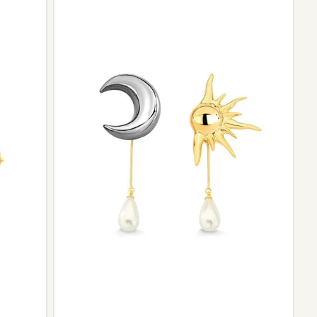
ngo da trajetória da marca podem não contar mais com o
scontinuidade de materiais ou fornecedores.
e de pós-vendas estará à disposição para orientá-la e
el.