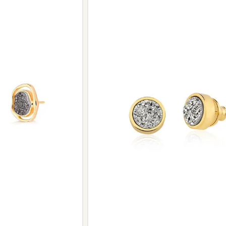
Peças sem assistência
Algumas peças desenvolvidas ao lo
serviço de assistência, devido à de
Se for o caso da sua joia, nosso tim
oferecer a melhor alternativa possív