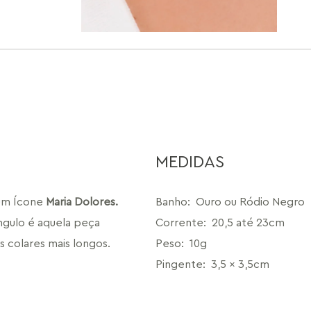
MEDIDAS
um Ícone 
Maria Dolores. 
Banho
:
Ouro ou Ródio Negro
gulo é aquela peça 
Corrente
:
20,5 até 23cm
 colares mais longos. 
Peso
:
10g
Pingente
:
3,5 x 3,5cm