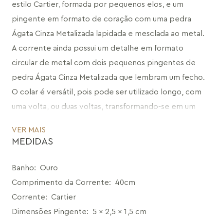
estilo Cartier, formada por pequenos elos, e um 
pingente em formato de coração com uma pedra 
Ágata Cinza Metalizada lapidada e mesclada ao metal. 
A corrente ainda possui um detalhe em formato 
circular de metal com dois pequenos pingentes de 
pedra Ágata Cinza Metalizada que lembram um fecho. 
O colar é versátil, pois pode ser utilizado longo, com 
uma volta, ou duas voltas, transformando-se em um 
colar médio charmoso com o detalhe dos dois 
VER MAIS
pingentes. Uma peça que tem um design impactante 
MEDIDAS
e reflete o que há de mais puro na nossa alma, o 
coração.
Banho
:
Ouro
CÓDIGO: MD1320.FO.907
Comprimento da Corrente
:
40cm
Corrente
:
Cartier
Dimensões Pingente
:
5 x 2,5 x 1,5 cm