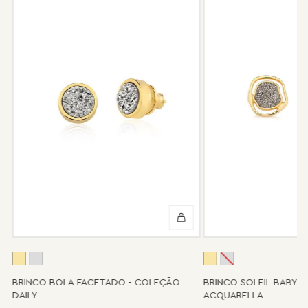
garantia não cobre defeito por mau uso ou conservação da
peça.
Após 6 meses sua peça foi danificada?
Não tem problema! Somos uma das poucas marcas que prestam
o serviço de conserto após o período de garantia. Sua joia será
enviada novamente para a fábrica, e será cobrado apenas o
valor de custo do conserto e do frete.
Informe-se conosco sobre estes custos e sobre o prazo de
retorno, que pode variar conforme a região.
Peças sem assistência
Algumas peças desenvolvidas ao longo da trajetória da marca
podem não contar mais com o serviço de assistência, devido à
descontinuidade de materiais ou fornecedores.
Se for o caso da sua joia, nosso time de pós-vendas estará à
disposição para orientá-la e oferecer a melhor alternativa
possível.
A
BRINCO BOLA FACETADO - COLEÇÃO
BRINCO SOLEIL BABY 
DAILY
ACQUARELLA