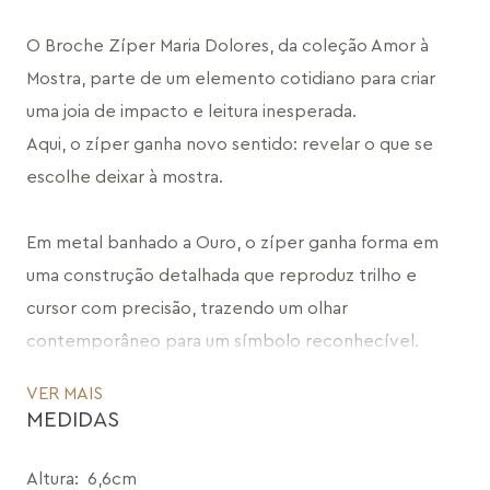
O Broche Zíper Maria Dolores, da coleção Amor à 
Mostra, parte de um elemento cotidiano para criar 
uma joia de impacto e leitura inesperada. 
Aqui, o zíper ganha novo sentido: revelar o que se 
escolhe deixar à mostra.
Em metal banhado a Ouro, o zíper ganha forma em 
uma construção detalhada que reproduz trilho e 
cursor com precisão, trazendo um olhar 
contemporâneo para um símbolo reconhecível.
VER MAIS
A peça apresenta o zíper parcialmente aberto, 
MEDIDAS
revelando o pingente em pedra natural Obsidiana 
Preta. O contraste entre o metal polido e o tom 
Altura
:
6,6cm