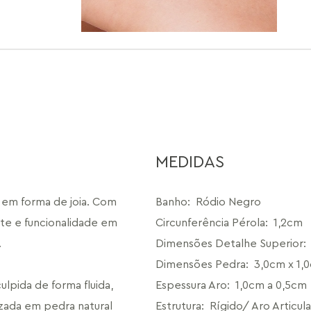
MEDIDAS
 em forma de joia. Com 
Banho
:
Ródio Negro
te e funcionalidade em 
Circunferência Pérola
:
1,2cm
.
Dimensões Detalhe Superior
:
Dimensões Pedra
:
3,0cm x 1,
lpida de forma fluida, 
Espessura Aro
:
1,0cm a 0,5cm
zada em pedra natural 
Estrutura
:
Rígido/ Aro Articul