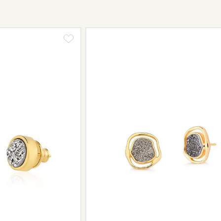
Não tem problema! Somos uma das 
período de garantia. Sua joia será 
valor de custo do conserto e do fre
Informe-se conosco sobre estes cus
a região.
Peças sem assistência
Algumas peças desenvolvidas ao lo
serviço de assistência, devido à de
Se for o caso da sua joia, nosso tim
oferecer a melhor alternativa possív