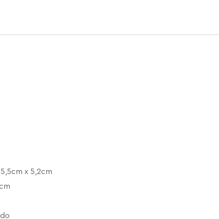
5,5cm x 5,2cm
0cm
ado