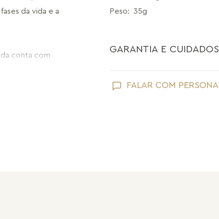
ases da vida e a 
Peso
:
35g
GARANTIA E CUIDADOS
nda conta com 
eito ao braço sem abrir 
Como toda joia, sua peça Maria Dolo
FALAR COM PERSONA
Evite que ela entre em contato com
perfume;
rça, suavidade e 
Retire suas joias Maria Dolores ao l
mulheres que dançam com 
praias;
Guarde suas joias separadas uma a 
pérolas e drusas, para preservar a su
Após o uso, limpe sua joia Maria Do
sem umidade.
Nossas peças têm garantia de fábri
de frete e conserto. A garantia nã
Após 6 meses sua peça foi danificad