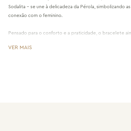
Sodalita – se une à delicadeza da Pérola, simbolizando as f
conexão com o feminino.
Pensado para o conforto e a praticidade, o bracelete ai
articulação na parte posterior, permitindo um ajuste perf
VER MAIS
mão da elegância.
Ideal para quem busca uma peça statement que traduz fo
movimento, o Bracelete Ballet é a escolha certa para 
a vida e celebram suas fases com estilo e autenticidade.
CÓDIGO: MD2340.RN.92