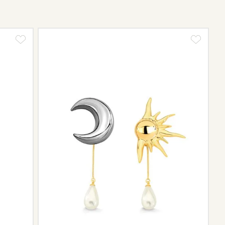
poucas marcas que prestam o serviço de conserto após o
enviada novamente para a fábrica, e será cobrado apenas o
te.
tos e sobre o prazo de retorno, que pode variar conforme
ngo da trajetória da marca podem não contar mais com o
scontinuidade de materiais ou fornecedores.
e de pós-vendas estará à disposição para orientá-la e
el.