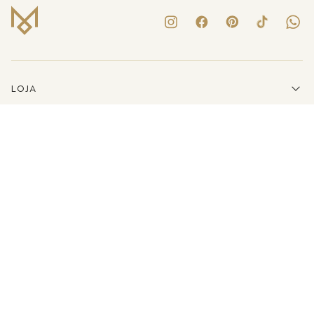
LOJA
INSTITUCIONAL
LINKS ÚTEIS
ATENDIMENTO
(41)3223-8079
E-MAIL
SHOP@MARIADOLORES.COM.BR