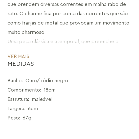
que prendem diversas correntes em malha rabo de 
rato. O charme fica por conta das correntes que são 
como franjas de metal que provocam um movimento 
muito charmoso. 
Uma peça clássica e atemporal, que preenche o 
braço de forma elegante para tornar a sua produção 
VER MAIS
ainda mais incrível.
MEDIDAS
CÓDIGO: MD204.RN
Banho
:
Ouro/ ródio negro
Comprimento
:
18cm
Estrutura
:
maleável
Largura
:
6cm
Peso
:
67g