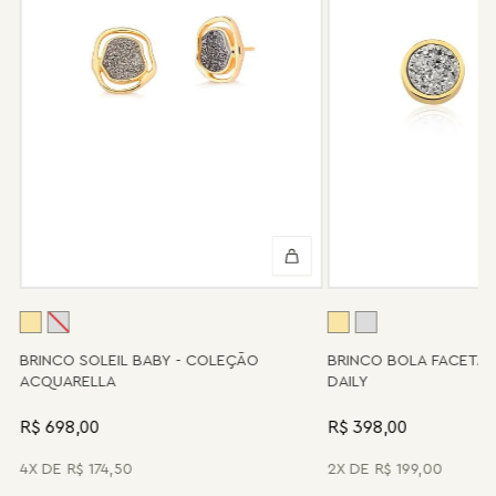
o serviço de conserto após o período de garantia. Sua joia será
enviada novamente para a fábrica, e será cobrado apenas o
valor de custo do conserto e do frete.
Informe-se conosco sobre estes custos e sobre o prazo de
retorno, que pode variar conforme a região.
Peças sem assistência
Algumas peças desenvolvidas ao longo da trajetória da marca
podem não contar mais com o serviço de assistência, devido à
descontinuidade de materiais ou fornecedores.
Se for o caso da sua joia, nosso time de pós-vendas estará à
disposição para orientá-la e oferecer a melhor alternativa
possível.
A
BRINCO SOLEIL BABY - COLEÇÃO
BRINCO BOLA FACETA
ACQUARELLA
DAILY
R$ 698,00
R$ 398,00
4
R$
174
,
50
2
R$
199
,
00