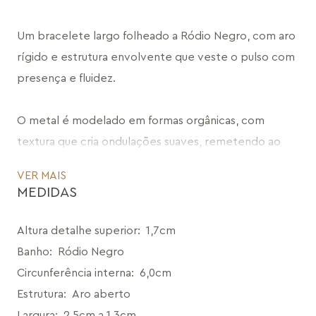
Um bracelete largo folheado a Ródio Negro, com aro 
rígido e estrutura envolvente que veste o pulso com 
presença e fluidez.
O metal é modelado em formas orgânicas, com 
textura que cria ondulações suaves, remetendo ao 
movimento de um tecido em dança. As curvas 
VER MAIS
acompanham o braço de maneira natural, criando um 
MEDIDAS
efeito escultural que combina leveza visual e impacto.
Altura detalhe superior
:
1,7cm
Sem o uso de pedras, o destaque está na construção 
Banho
:
Ródio Negro
da forma e no trabalho do metal, que ganha 
Circunferência interna
:
6,0cm
profundidade a partir das superfícies irregulares e do 
Estrutura
:
Aro aberto
jogo de luz.
Largura
:
2,5cm a 1,3cm