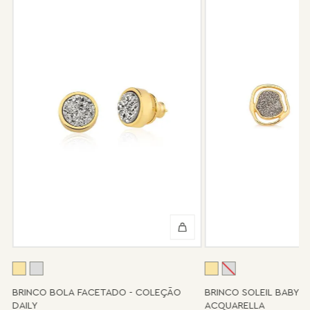
garantia não cobre defeito por mau uso ou conservação da
peça.
Após 6 meses sua peça foi danificada?
Não tem problema! Somos uma das poucas marcas que prestam
o serviço de conserto após o período de garantia. Sua joia será
enviada novamente para a fábrica, e será cobrado apenas o
valor de custo do conserto e do frete.
Informe-se conosco sobre estes custos e sobre o prazo de
retorno, que pode variar conforme a região.
Peças sem assistência
Algumas peças desenvolvidas ao longo da trajetória da marca
podem não contar mais com o serviço de assistência, devido à
descontinuidade de materiais ou fornecedores.
Se for o caso da sua joia, nosso time de pós-vendas estará à
disposição para orientá-la e oferecer a melhor alternativa
possível.
A
BRINCO BOLA FACETADO - COLEÇÃO
BRINCO SOLEIL BABY 
DAILY
ACQUARELLA