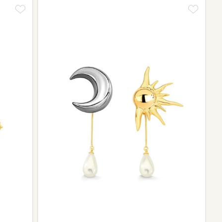
tos e sobre o prazo de retorno, que pode variar conforme
ngo da trajetória da marca podem não contar mais com o
scontinuidade de materiais ou fornecedores.
e de pós-vendas estará à disposição para orientá-la e
el.