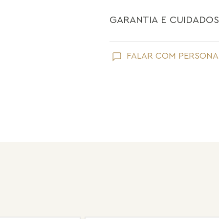
GARANTIA E CUIDADOS
Como toda joia, sua peça Maria Dolo
FALAR COM PERSONA
Evite que ela entre em contato com
perfume;
Retire suas joias Maria Dolores ao l
praias;
Guarde suas joias separadas uma a 
pérolas e drusas, para preservar a su
Após o uso, limpe sua joia Maria Do
sem umidade.
Nossas peças têm garantia de fábri
de frete e conserto. A garantia nã
Após 6 meses sua peça foi danificad
Não tem problema! Somos uma das 
período de garantia. Sua joia será 
valor de custo do conserto e do fre