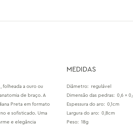
MEDIDAS
, folheada a ouro ou 
Diâmetro
:
regulável
 anatomia de braço. A 
Dimensão das pedras
:
0,6 x 0
iana Preta em formato 
Espessura do aro
:
0,1cm
o e sofisticado. Uma 
Largura do aro
:
0,8cm
arme e elegância
Peso
:
18g