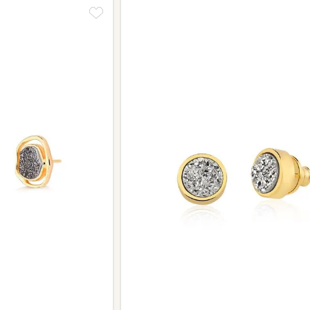
Informe-se conosco sobre estes cus
a região.
Peças sem assistência
Algumas peças desenvolvidas ao lo
serviço de assistência, devido à de
Se for o caso da sua joia, nosso tim
oferecer a melhor alternativa possív