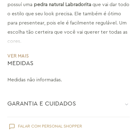
possuí uma 
pedra natural 
Labradorita
 que vai dar todo 
o estilo que seu look precisa. Ele também é ótimo 
para presentear, pois ele é facilmente regulável. Um 
escolha tão certeira que você vai querer ter todas as 
cores.
VER MAIS
CÓDIGO: MD735.RN.370
MEDIDAS
Medidas não informadas.
GARANTIA E CUIDADOS
Como toda joia, sua peça Maria Dolores é delicada e pede
FALAR COM PERSONAL SHOPPER
cuidados específicos: