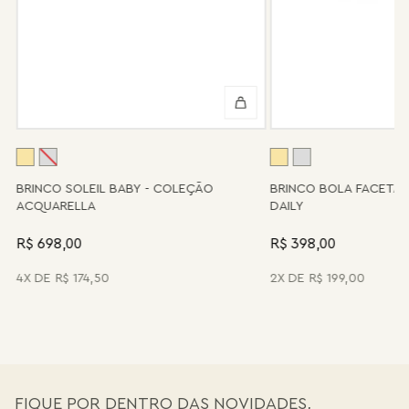
Peças sem assistência
Algumas peças desenvolvidas ao longo da trajetória da marca
podem não contar mais com o serviço de assistência, devido à
descontinuidade de materiais ou fornecedores.
Se for o caso da sua joia, nosso time de pós-vendas estará à
disposição para orientá-la e oferecer a melhor alternativa
possível.
A
BRINCO SOLEIL BABY - COLEÇÃO
BRINCO BOLA FACETA
ACQUARELLA
DAILY
R$ 698,00
R$ 398,00
4
R$
174
,
50
2
R$
199
,
00
FIQUE POR DENTRO DAS NOVIDADES,