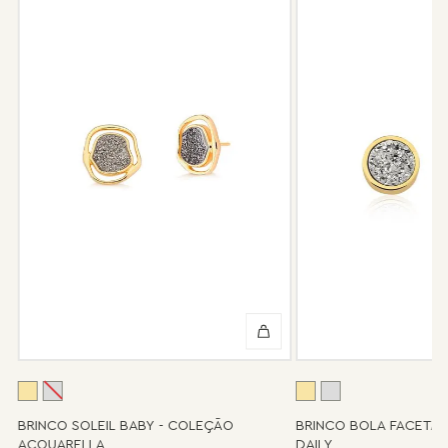
compra, e faremos o reparo sem custo de frete e conserto. A
garantia não cobre defeito por mau uso ou conservação da
peça.
Após 6 meses sua peça foi danificada?
Não tem problema! Somos uma das poucas marcas que prestam
o serviço de conserto após o período de garantia. Sua joia será
enviada novamente para a fábrica, e será cobrado apenas o
valor de custo do conserto e do frete.
Informe-se conosco sobre estes custos e sobre o prazo de
retorno, que pode variar conforme a região.
Peças sem assistência
Algumas peças desenvolvidas ao longo da trajetória da marca
podem não contar mais com o serviço de assistência, devido à
descontinuidade de materiais ou fornecedores.
Se for o caso da sua joia, nosso time de pós-vendas estará à
disposição para orientá-la e oferecer a melhor alternativa
possível.
A
BRINCO SOLEIL BABY - COLEÇÃO
BRINCO BOLA FACETA
ACQUARELLA
DAILY