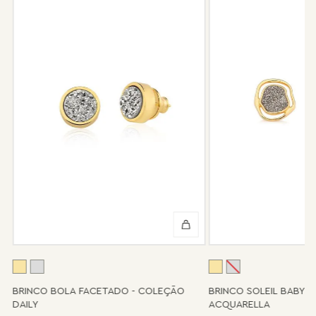
garantia não cobre defeito por mau uso ou conservação da
peça.
Após 6 meses sua peça foi danificada?
Não tem problema! Somos uma das poucas marcas que prestam
o serviço de conserto após o período de garantia. Sua joia será
enviada novamente para a fábrica, e será cobrado apenas o
valor de custo do conserto e do frete.
Informe-se conosco sobre estes custos e sobre o prazo de
retorno, que pode variar conforme a região.
Peças sem assistência
Algumas peças desenvolvidas ao longo da trajetória da marca
podem não contar mais com o serviço de assistência, devido à
descontinuidade de materiais ou fornecedores.
Se for o caso da sua joia, nosso time de pós-vendas estará à
disposição para orientá-la e oferecer a melhor alternativa
possível.
A
BRINCO BOLA FACETADO - COLEÇÃO
BRINCO SOLEIL BABY 
DAILY
ACQUARELLA